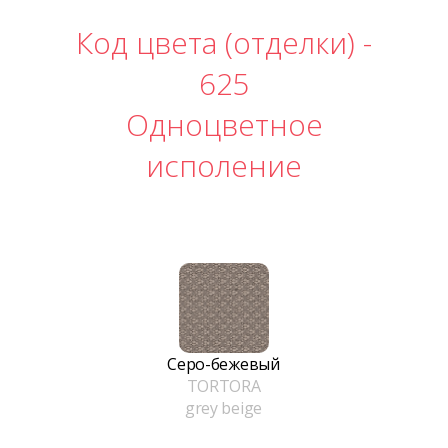
Код цвета (отделки) -
625
Одноцветное
исполение
Серо-бежевый
TORTORA
grey beige