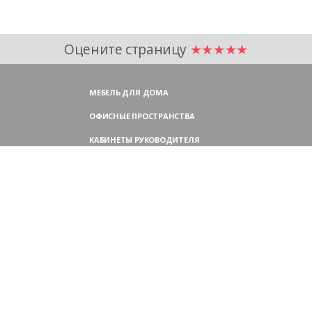
Оцените страницу
★★★★★
МЕБЕЛЬ ДЛЯ ДОМА
ОФИСНЫЕ ПРОСТРАНСТВА
КАБИНЕТЫ РУКОВОДИТЕЛЯ
ПЕРЕГОВОРНЫЕ СТОЛЫ
МЕБЕЛЬ ДЛЯ ПЕРСОНАЛА
ОФИСНЫЕ КРЕСЛА
ОФИСНЫЕ ДИВАНЫ
МЕБЕЛЬ ДЛЯ РЕСЕПШН
ОФИСНЫЕ ШКАФЫ