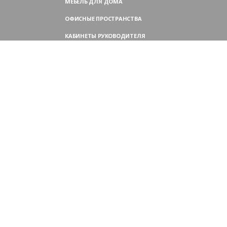
МЕБЕЛЬ ДЛЯ ДОМА
ОФИСНЫЕ ПРОСТРАНСТВА
КАБИНЕТЫ РУКОВОДИТЕЛЯ
ПЕРЕГОВОРНЫЕ СТОЛЫ
МЕБЕЛЬ ДЛЯ ПЕРСОНАЛА
ОФИСНЫЕ КРЕСЛА
ОФИСНЫЕ ДИВАНЫ
МЕБЕЛЬ ДЛЯ РЕСЕПШН
ОФИСНЫЕ ШКАФЫ
КОНТАКТЫ
109004,
Россия, Москва
Аристарховский пер., 3, стр. 1
9:00 — 18:30 (ПН—ПТ),
выходные дни — (СБ, ВС)
Филиал в Московской области: