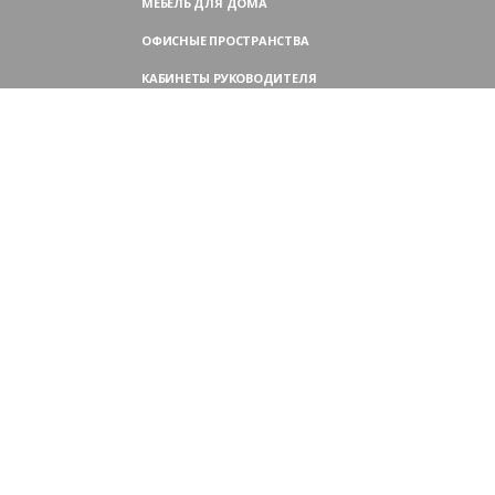
МЕБЕЛЬ ДЛЯ ДОМА
ОФИСНЫЕ ПРОСТРАНСТВА
КАБИНЕТЫ РУКОВОДИТЕЛЯ
ПЕРЕГОВОРНЫЕ СТОЛЫ
МЕБЕЛЬ ДЛЯ ПЕРСОНАЛА
ОФИСНЫЕ КРЕСЛА
ОФИСНЫЕ ДИВАНЫ
МЕБЕЛЬ ДЛЯ РЕСЕПШН
ОФИСНЫЕ ШКАФЫ
КОНТАКТЫ
109004,
Россия, Москва
Аристарховский пер., 3, стр. 1
9:00 — 18:30 (ПН—ПТ),
выходные дни — (СБ, ВС)
Филиал в Московской области: