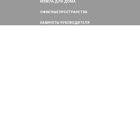
МЕБЕЛЬ ДЛЯ ДОМА
ОФИСНЫЕ ПРОСТРАНСТВА
КАБИНЕТЫ РУКОВОДИТЕЛЯ
ПЕРЕГОВОРНЫЕ СТОЛЫ
МЕБЕЛЬ ДЛЯ ПЕРСОНАЛА
ОФИСНЫЕ КРЕСЛА
ОФИСНЫЕ ДИВАНЫ
МЕБЕЛЬ ДЛЯ РЕСЕПШН
ОФИСНЫЕ ШКАФЫ
КОНТАКТЫ
109004,
Россия, Москва
Аристарховский пер., 3, стр. 1
9:00 — 18:30 (ПН—ПТ),
выходные дни — (СБ, ВС)
Филиал в Московской области: