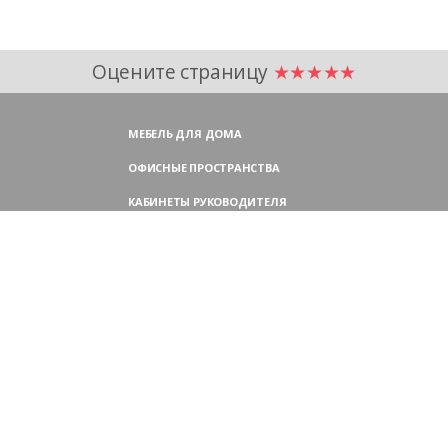
Оцените страницу
★★★★★
МЕБЕЛЬ ДЛЯ ДОМА
ОФИСНЫЕ ПРОСТРАНСТВА
КАБИНЕТЫ РУКОВОДИТЕЛЯ
ПЕРЕГОВОРНЫЕ СТОЛЫ
МЕБЕЛЬ ДЛЯ ПЕРСОНАЛА
ОФИСНЫЕ КРЕСЛА
ОФИСНЫЕ ДИВАНЫ
МЕБЕЛЬ ДЛЯ РЕСЕПШН
ОФИСНЫЕ ШКАФЫ