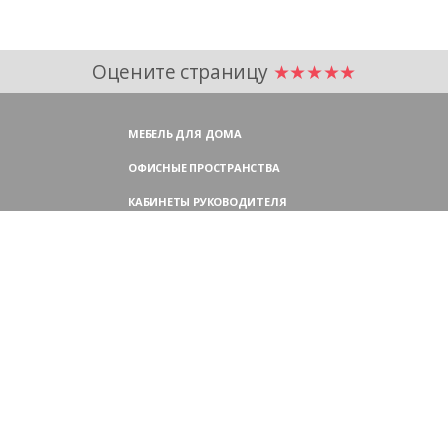
Оцените страницу
★★★★★
МЕБЕЛЬ ДЛЯ ДОМА
ОФИСНЫЕ ПРОСТРАНСТВА
КАБИНЕТЫ РУКОВОДИТЕЛЯ
ПЕРЕГОВОРНЫЕ СТОЛЫ
МЕБЕЛЬ ДЛЯ ПЕРСОНАЛА
ОФИСНЫЕ КРЕСЛА
ОФИСНЫЕ ДИВАНЫ
МЕБЕЛЬ ДЛЯ РЕСЕПШН
ОФИСНЫЕ ШКАФЫ