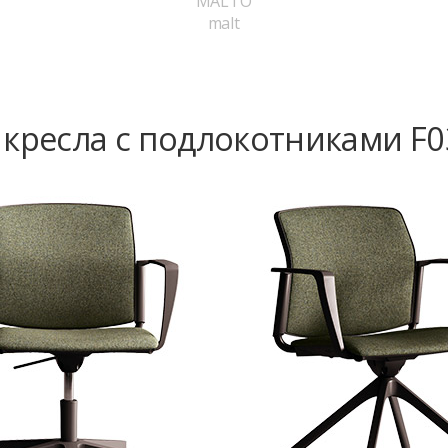
MALTO
malt
 кресла с подлокотниками F0