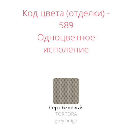
Код цвета (отделки) -
589
Одноцветное
исполение
Серо-бежевый
TORTORA
grey beige