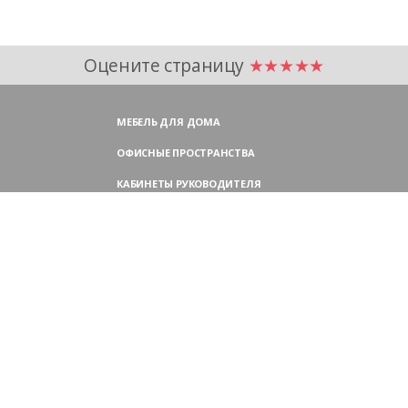
Оцените страницу
★★★★★
МЕБЕЛЬ ДЛЯ ДОМА
ОФИСНЫЕ ПРОСТРАНСТВА
КАБИНЕТЫ РУКОВОДИТЕЛЯ
ПЕРЕГОВОРНЫЕ СТОЛЫ
МЕБЕЛЬ ДЛЯ ПЕРСОНАЛА
ОФИСНЫЕ КРЕСЛА
ОФИСНЫЕ ДИВАНЫ
МЕБЕЛЬ ДЛЯ РЕСЕПШН
ОФИСНЫЕ ШКАФЫ