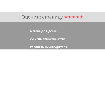
Оцените страницу
★★★★★
МЕБЕЛЬ ДЛЯ ДОМА
ОФИСНЫЕ ПРОСТРАНСТВА
КАБИНЕТЫ РУКОВОДИТЕЛЯ
ПЕРЕГОВОРНЫЕ СТОЛЫ
МЕБЕЛЬ ДЛЯ ПЕРСОНАЛА
ОФИСНЫЕ КРЕСЛА
ОФИСНЫЕ ДИВАНЫ
МЕБЕЛЬ ДЛЯ РЕСЕПШН
ОФИСНЫЕ ШКАФЫ