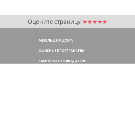
Оцените страницу
★★★★★
МЕБЕЛЬ ДЛЯ ДОМА
ОФИСНЫЕ ПРОСТРАНСТВА
КАБИНЕТЫ РУКОВОДИТЕЛЯ
ПЕРЕГОВОРНЫЕ СТОЛЫ
МЕБЕЛЬ ДЛЯ ПЕРСОНАЛА
ОФИСНЫЕ КРЕСЛА
ОФИСНЫЕ ДИВАНЫ
МЕБЕЛЬ ДЛЯ РЕСЕПШН
ОФИСНЫЕ ШКАФЫ