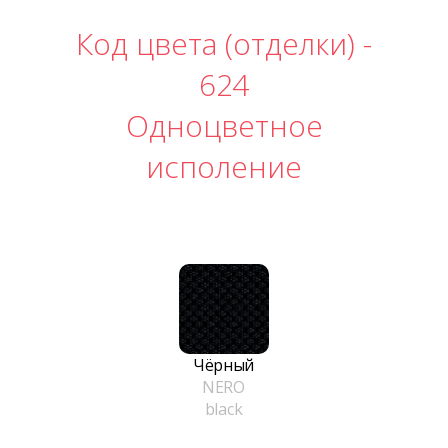
Код цвета (отделки) -
624
Одноцветное
исполение
Чёрный
NERO
black