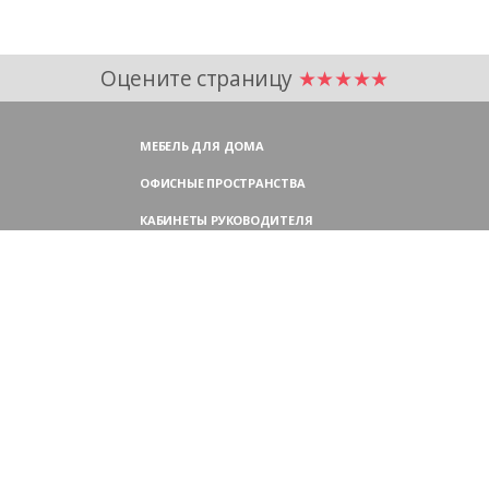
Оцените страницу
★★★★★
МЕБЕЛЬ ДЛЯ ДОМА
ОФИСНЫЕ ПРОСТРАНСТВА
КАБИНЕТЫ РУКОВОДИТЕЛЯ
ПЕРЕГОВОРНЫЕ СТОЛЫ
МЕБЕЛЬ ДЛЯ ПЕРСОНАЛА
ОФИСНЫЕ КРЕСЛА
ОФИСНЫЕ ДИВАНЫ
МЕБЕЛЬ ДЛЯ РЕСЕПШН
ОФИСНЫЕ ШКАФЫ