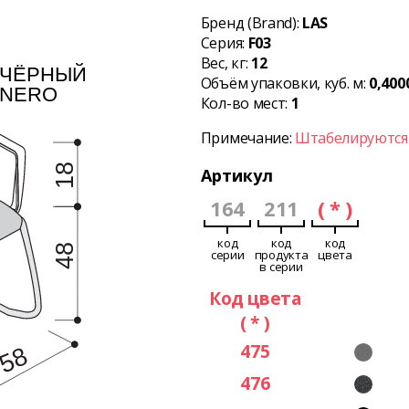
Бренд (Brand):
LAS
Серия:
F03
Вес, кг:
12
Объём упаковки, куб. м:
0,400
Кол-во мест:
1
Примечание:
Штабелируются 
Артикул
164
211
( * )
код
код
код
серии
продукта
цвета
в серии
Код цвета
( * )
475
476