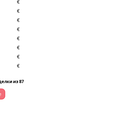
€
€
€
€
€
€
€
€
делки из 87
е