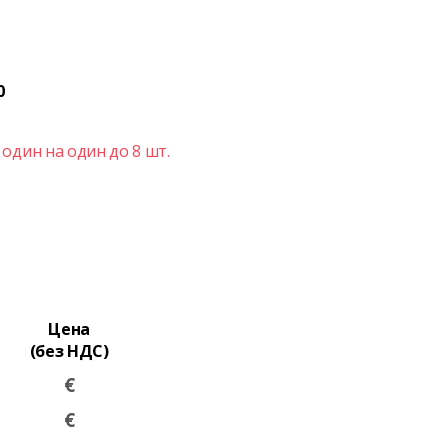
0
один на один до 8 шт.
Цена
(без НДС)
€
€