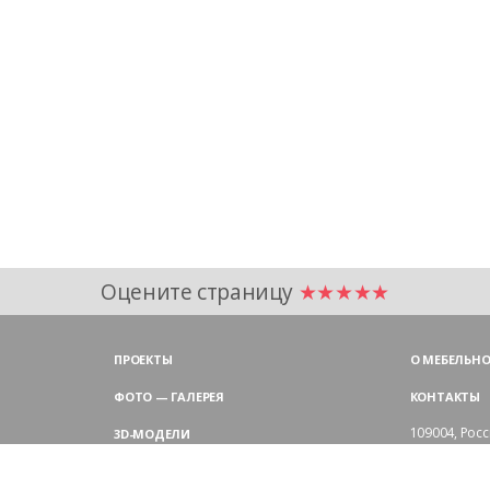
Оцените страницу
★★★★★
ПРОЕКТЫ
О МЕБЕЛЬНО
ФОТО — ГАЛЕРЕЯ
КОНТАКТЫ
109004,
Росс
3D-МОДЕЛИ
Аристарховск
9:00 — 18:30
ЦВЕТОВАЯ ГАММА LAS
выходные дн