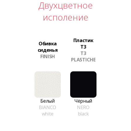
Двухцветное
исполение
Пластик
Обивка
T3
сиденья
T3
FINISH
PLASTICHE
Белый
Чёрный
BIANCO
NERO
white
black