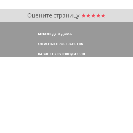
Оцените страницу
★★★★★
МЕБЕЛЬ ДЛЯ ДОМА
ОФИСНЫЕ ПРОСТРАНСТВА
КАБИНЕТЫ РУКОВОДИТЕЛЯ
ПЕРЕГОВОРНЫЕ СТОЛЫ
МЕБЕЛЬ ДЛЯ ПЕРСОНАЛА
ОФИСНЫЕ КРЕСЛА
ОФИСНЫЕ ДИВАНЫ
МЕБЕЛЬ ДЛЯ РЕСЕПШН
ОФИСНЫЕ ШКАФЫ