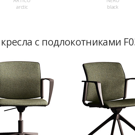
ARTICO
NERO
arctic
black
 кресла с подлокотниками F0