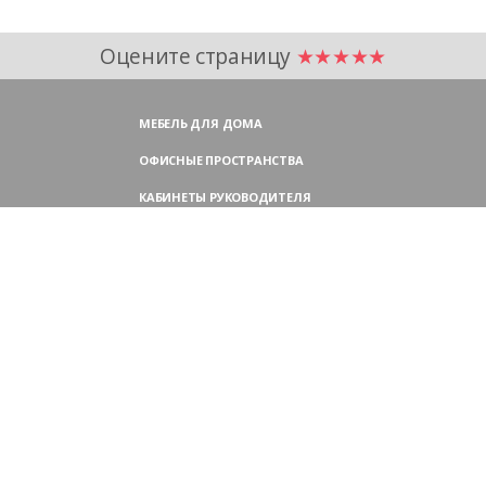
Оцените страницу
★★★★★
МЕБЕЛЬ ДЛЯ ДОМА
ОФИСНЫЕ ПРОСТРАНСТВА
КАБИНЕТЫ РУКОВОДИТЕЛЯ
ПЕРЕГОВОРНЫЕ СТОЛЫ
МЕБЕЛЬ ДЛЯ ПЕРСОНАЛА
ОФИСНЫЕ КРЕСЛА
ОФИСНЫЕ ДИВАНЫ
МЕБЕЛЬ ДЛЯ РЕСЕПШН
ОФИСНЫЕ ШКАФЫ