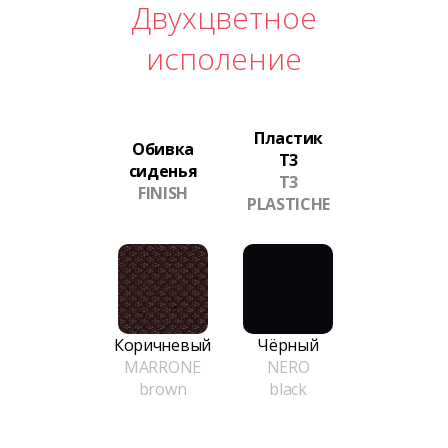
Двухцветное
исполение
Пластик
Обивка
T3
сиденья
T3
FINISH
PLASTICHE
Коричневый
Чёрный
MARRONE
NERO
brown
black