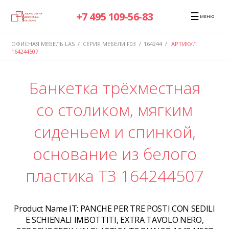
☰
+7 495 109-56-83
МЕНЮ
ОФИСНАЯ МЕБЕЛЬ LAS
/
СЕРИЯ МЕБЕЛИ F03
/
164244
/
АРТИКУЛ
164244507
Банкетка трёхместная
со столиком, мягким
сиденьем и спинкой,
основание из белого
пластика T3 164244507
Product Name IT:
PANCHE PER TRE POSTI CON SEDILI
E SCHIENALI IMBOTTITI, EXTRA TAVOLO NERO,