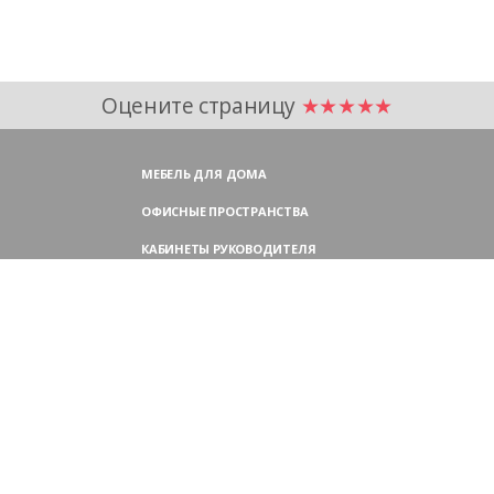
Оцените страницу
★★★★★
МЕБЕЛЬ ДЛЯ ДОМА
ОФИСНЫЕ ПРОСТРАНСТВА
КАБИНЕТЫ РУКОВОДИТЕЛЯ
ПЕРЕГОВОРНЫЕ СТОЛЫ
МЕБЕЛЬ ДЛЯ ПЕРСОНАЛА
ОФИСНЫЕ КРЕСЛА
ОФИСНЫЕ ДИВАНЫ
МЕБЕЛЬ ДЛЯ РЕСЕПШН
ОФИСНЫЕ ШКАФЫ