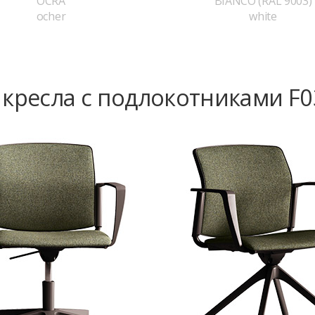
OCRA
BIANCO (RAL 9003)
ocher
white
 кресла с подлокотниками F0