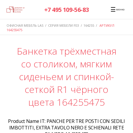
☰
+7 495 109-56-83
МЕНЮ
ОФИСНАЯ МЕБЕЛЬ LAS
/
СЕРИЯ МЕБЕЛИ F03
/
164255
/
АРТИКУЛ
164255475
Банкетка трёхместная
со столиком, мягким
сиденьем и спинкой-
сеткой R1 чёрного
цвета 164255475
Product Name IT:
PANCHE PER TRE POSTI CON SEDILI
IMBOTTITI, EXTRA TAVOLO NERO E SCHIENALI RETE