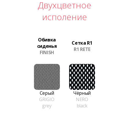
Двухцветное
исполение
Обивка
Сетка R1
сиденья
R1 RETE
FINISH
Серый
Чёрный
GRIGIO
NERO
grey
black