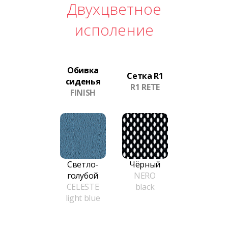
Двухцветное
исполение
Обивка
Сетка R1
сиденья
R1 RETE
FINISH
Светло-
Чёрный
голубой
NERO
CELESTE
black
light blue