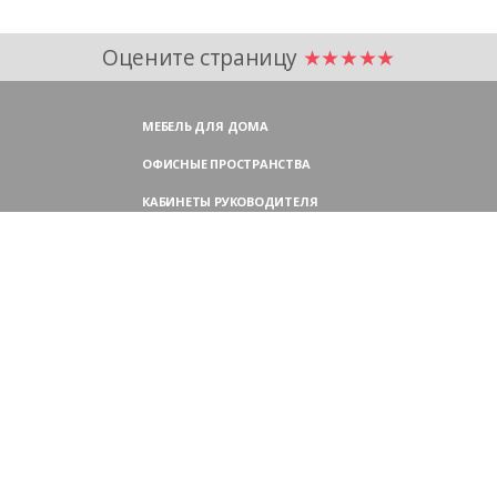
Оцените страницу
★★★★★
МЕБЕЛЬ ДЛЯ ДОМА
ОФИСНЫЕ ПРОСТРАНСТВА
КАБИНЕТЫ РУКОВОДИТЕЛЯ
ПЕРЕГОВОРНЫЕ СТОЛЫ
МЕБЕЛЬ ДЛЯ ПЕРСОНАЛА
ОФИСНЫЕ КРЕСЛА
ОФИСНЫЕ ДИВАНЫ
МЕБЕЛЬ ДЛЯ РЕСЕПШН
ОФИСНЫЕ ШКАФЫ