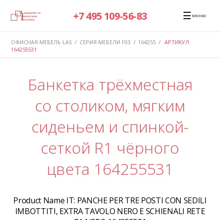
☰
+7 495 109-56-83
МЕНЮ
ОФИСНАЯ МЕБЕЛЬ LAS
/
СЕРИЯ МЕБЕЛИ F03
/
164255
/
АРТИКУЛ
164255531
Банкетка трёхместная
со столиком, мягким
сиденьем и спинкой-
сеткой R1 чёрного
цвета 164255531
Product Name IT:
PANCHE PER TRE POSTI CON SEDILI
IMBOTTITI, EXTRA TAVOLO NERO E SCHIENALI RETE