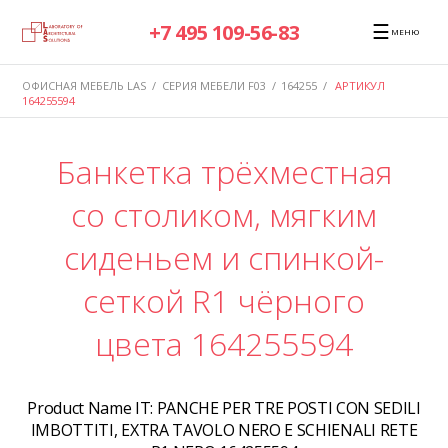
☰
+7 495 109-56-83
МЕНЮ
ОФИСНАЯ МЕБЕЛЬ LAS
/
СЕРИЯ МЕБЕЛИ F03
/
164255
/
АРТИКУЛ
164255594
Банкетка трёхместная
со столиком, мягким
сиденьем и спинкой-
сеткой R1 чёрного
цвета 164255594
Product Name IT:
PANCHE PER TRE POSTI CON SEDILI
IMBOTTITI, EXTRA TAVOLO NERO E SCHIENALI RETE