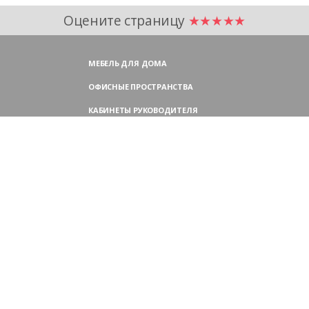
Оцените страницу
★★★★★
МЕБЕЛЬ ДЛЯ ДОМА
ОФИСНЫЕ ПРОСТРАНСТВА
КАБИНЕТЫ РУКОВОДИТЕЛЯ
ПЕРЕГОВОРНЫЕ СТОЛЫ
МЕБЕЛЬ ДЛЯ ПЕРСОНАЛА
ОФИСНЫЕ КРЕСЛА
ОФИСНЫЕ ДИВАНЫ
МЕБЕЛЬ ДЛЯ РЕСЕПШН
ОФИСНЫЕ ШКАФЫ
КОНТАКТЫ