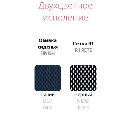
Двухцветное
исполение
Обивка
Сетка R1
сиденья
R1 RETE
FINISH
Синий
Чёрный
BLU
NERO
blue
black