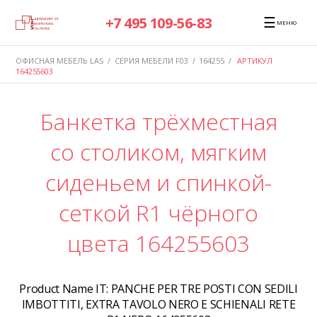
☰
+7 495 109-56-83
МЕНЮ
ОФИСНАЯ МЕБЕЛЬ LAS
/
СЕРИЯ МЕБЕЛИ F03
/
164255
/
АРТИКУЛ
164255603
Банкетка трёхместная
со столиком, мягким
сиденьем и спинкой-
сеткой R1 чёрного
цвета 164255603
Product Name IT:
PANCHE PER TRE POSTI CON SEDILI
IMBOTTITI, EXTRA TAVOLO NERO E SCHIENALI RETE