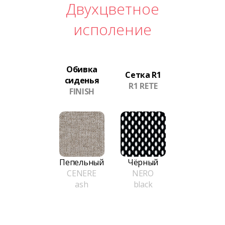
Двухцветное
исполение
Обивка
Сетка R1
сиденья
R1 RETE
FINISH
Пепельный
Чёрный
CENERE
NERO
ash
black