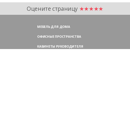
Оцените страницу
★★★★★
МЕБЕЛЬ ДЛЯ ДОМА
ОФИСНЫЕ ПРОСТРАНСТВА
КАБИНЕТЫ РУКОВОДИТЕЛЯ
ПЕРЕГОВОРНЫЕ СТОЛЫ
МЕБЕЛЬ ДЛЯ ПЕРСОНАЛА
ОФИСНЫЕ КРЕСЛА
ОФИСНЫЕ ДИВАНЫ
МЕБЕЛЬ ДЛЯ РЕСЕПШН
ОФИСНЫЕ ШКАФЫ
КОНТАКТЫ