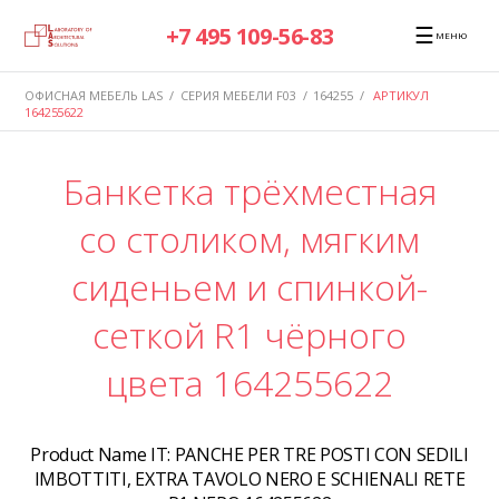
☰
+7 495 109-56-83
МЕНЮ
ОФИСНАЯ МЕБЕЛЬ LAS
/
СЕРИЯ МЕБЕЛИ F03
/
164255
/
АРТИКУЛ
164255622
Банкетка трёхместная
со столиком, мягким
сиденьем и спинкой-
сеткой R1 чёрного
цвета 164255622
Product Name IT:
PANCHE PER TRE POSTI CON SEDILI
IMBOTTITI, EXTRA TAVOLO NERO E SCHIENALI RETE