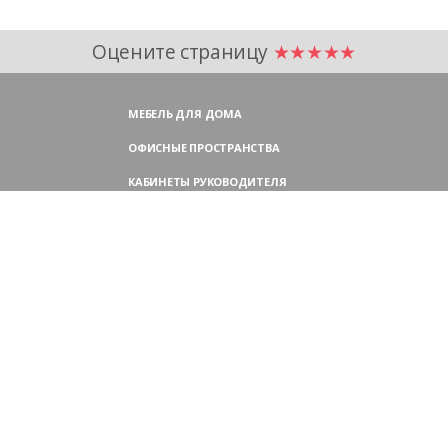
Оцените страницу
★★★★★
МЕБЕЛЬ ДЛЯ ДОМА
ОФИСНЫЕ ПРОСТРАНСТВА
КАБИНЕТЫ РУКОВОДИТЕЛЯ
ПЕРЕГОВОРНЫЕ СТОЛЫ
МЕБЕЛЬ ДЛЯ ПЕРСОНАЛА
ОФИСНЫЕ КРЕСЛА
ОФИСНЫЕ ДИВАНЫ
МЕБЕЛЬ ДЛЯ РЕСЕПШН
ОФИСНЫЕ ШКАФЫ