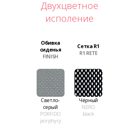
Двухцветное
исполение
Обивка
Сетка R1
сиденья
R1 RETE
FINISH
Светло-
Чёрный
серый
NERO
PORFIDO
black
porphyry