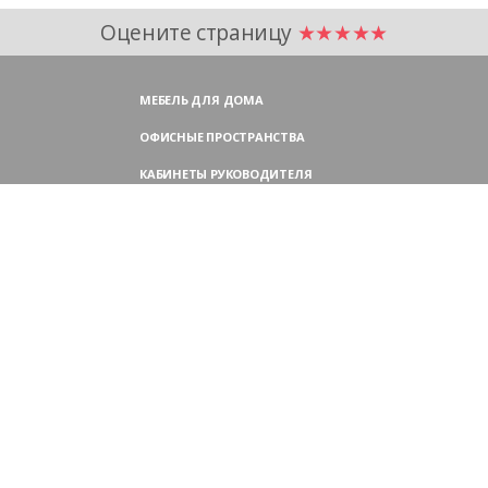
Оцените страницу
★★★★★
МЕБЕЛЬ ДЛЯ ДОМА
ОФИСНЫЕ ПРОСТРАНСТВА
КАБИНЕТЫ РУКОВОДИТЕЛЯ
ПЕРЕГОВОРНЫЕ СТОЛЫ
МЕБЕЛЬ ДЛЯ ПЕРСОНАЛА
ОФИСНЫЕ КРЕСЛА
ОФИСНЫЕ ДИВАНЫ
МЕБЕЛЬ ДЛЯ РЕСЕПШН
ОФИСНЫЕ ШКАФЫ
КОНТАКТЫ