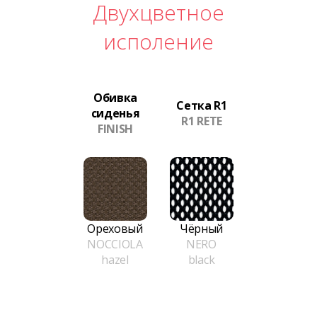
Двухцветное
исполение
Обивка
Сетка R1
сиденья
R1 RETE
FINISH
Ореховый
Чёрный
NOCCIOLA
NERO
hazel
black