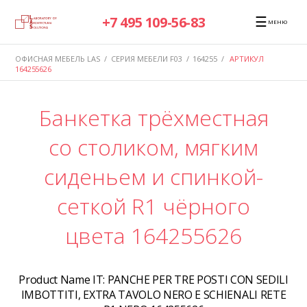
☰
+7 495 109-56-83
МЕНЮ
ОФИСНАЯ МЕБЕЛЬ LAS
/
СЕРИЯ МЕБЕЛИ F03
/
164255
/
АРТИКУЛ
164255626
Банкетка трёхместная
со столиком, мягким
сиденьем и спинкой-
сеткой R1 чёрного
цвета 164255626
Product Name IT:
PANCHE PER TRE POSTI CON SEDILI
IMBOTTITI, EXTRA TAVOLO NERO E SCHIENALI RETE