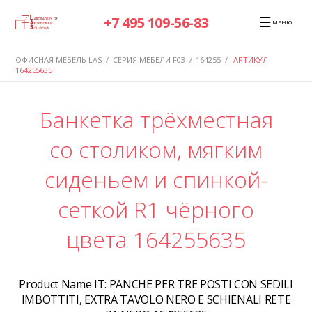
☰
+7 495 109-56-83
МЕНЮ
ОФИСНАЯ МЕБЕЛЬ LAS
/
СЕРИЯ МЕБЕЛИ F03
/
164255
/
АРТИКУЛ
164255635
Банкетка трёхместная
со столиком, мягким
сиденьем и спинкой-
сеткой R1 чёрного
цвета 164255635
Product Name IT:
PANCHE PER TRE POSTI CON SEDILI
IMBOTTITI, EXTRA TAVOLO NERO E SCHIENALI RETE