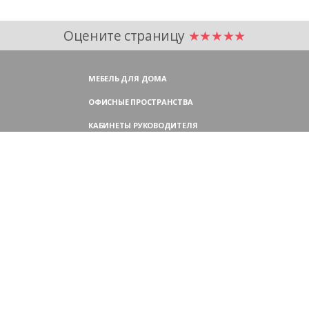
Оцените страницу
★★★★★
МЕБЕЛЬ ДЛЯ ДОМА
ОФИСНЫЕ ПРОСТРАНСТВА
КАБИНЕТЫ РУКОВОДИТЕЛЯ
ПЕРЕГОВОРНЫЕ СТОЛЫ
МЕБЕЛЬ ДЛЯ ПЕРСОНАЛА
ОФИСНЫЕ КРЕСЛА
ОФИСНЫЕ ДИВАНЫ
МЕБЕЛЬ ДЛЯ РЕСЕПШН
ОФИСНЫЕ ШКАФЫ