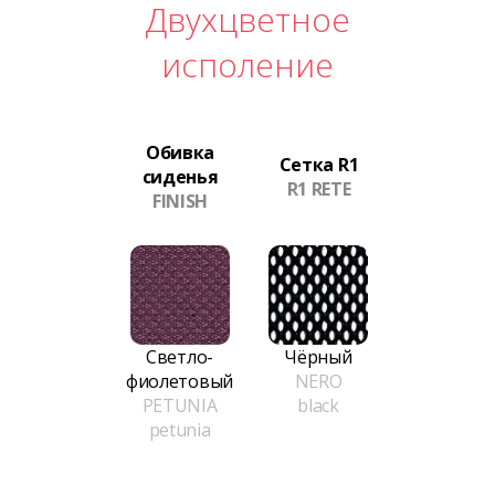
Двухцветное
исполение
Обивка
Сетка R1
сиденья
R1 RETE
FINISH
Светло-
Чёрный
фиолетовый
NERO
PETUNIA
black
petunia