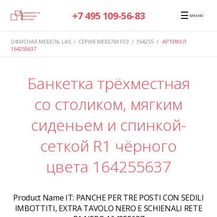
☰
+7 495 109-56-83
МЕНЮ
ОФИСНАЯ МЕБЕЛЬ LAS
/
СЕРИЯ МЕБЕЛИ F03
/
164255
/
АРТИКУЛ
164255637
Банкетка трёхместная
со столиком, мягким
сиденьем и спинкой-
сеткой R1 чёрного
цвета 164255637
Product Name IT:
PANCHE PER TRE POSTI CON SEDILI
IMBOTTITI, EXTRA TAVOLO NERO E SCHIENALI RETE