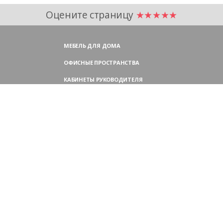
Оцените страницу
★★★★★
МЕБЕЛЬ ДЛЯ ДОМА
ОФИСНЫЕ ПРОСТРАНСТВА
КАБИНЕТЫ РУКОВОДИТЕЛЯ
ПЕРЕГОВОРНЫЕ СТОЛЫ
МЕБЕЛЬ ДЛЯ ПЕРСОНАЛА
ОФИСНЫЕ КРЕСЛА
ОФИСНЫЕ ДИВАНЫ
МЕБЕЛЬ ДЛЯ РЕСЕПШН
ОФИСНЫЕ ШКАФЫ
КОНТАКТЫ