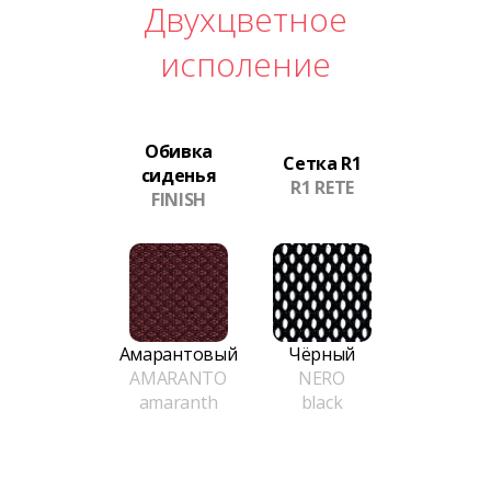
Двухцветное
исполение
Обивка
Сетка R1
сиденья
R1 RETE
FINISH
Амарантовый
Чёрный
AMARANTO
NERO
amaranth
black