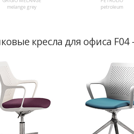
GRIGIO MELANGE
PETROLIO
melange grey
petroleum
ковые кресла для офиса F04 