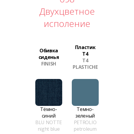
Двухцветное
исполение
Пластик
Обивка
T4
сиденья
T4
FINISH
PLASTICHE
Тёмно-
Темно-
синий
зеленый
BLU NOTTE
PETROLIO
night blue
petroleum