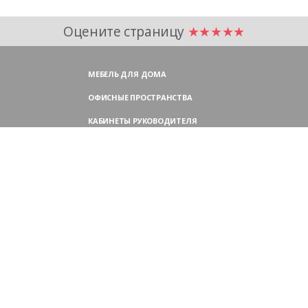
Оцените страницу
★★★★★
МЕБЕЛЬ ДЛЯ ДОМА
ОФИСНЫЕ ПРОСТРАНСТВА
КАБИНЕТЫ РУКОВОДИТЕЛЯ
ПЕРЕГОВОРНЫЕ СТОЛЫ
МЕБЕЛЬ ДЛЯ ПЕРСОНАЛА
ОФИСНЫЕ КРЕСЛА
ОФИСНЫЕ ДИВАНЫ
МЕБЕЛЬ ДЛЯ РЕСЕПШН
ОФИСНЫЕ ШКАФЫ
КОНТАКТЫ