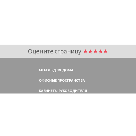
Оцените страницу
★★★★★
МЕБЕЛЬ ДЛЯ ДОМА
ОФИСНЫЕ ПРОСТРАНСТВА
КАБИНЕТЫ РУКОВОДИТЕЛЯ
ПЕРЕГОВОРНЫЕ СТОЛЫ
МЕБЕЛЬ ДЛЯ ПЕРСОНАЛА
ОФИСНЫЕ КРЕСЛА
ОФИСНЫЕ ДИВАНЫ