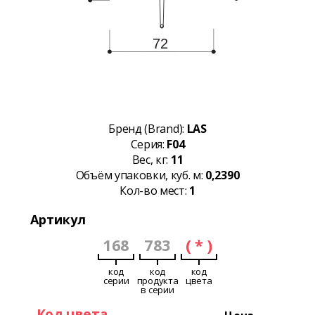
Бренд (Brand):
LAS
Серия:
F04
Вес, кг:
11
Объём упаковки, куб. м:
0,2390
Кол-во мест:
1
Артикул
168
783
( * )
код
код
код
серии
продукта
цвета
в серии
Код цвета