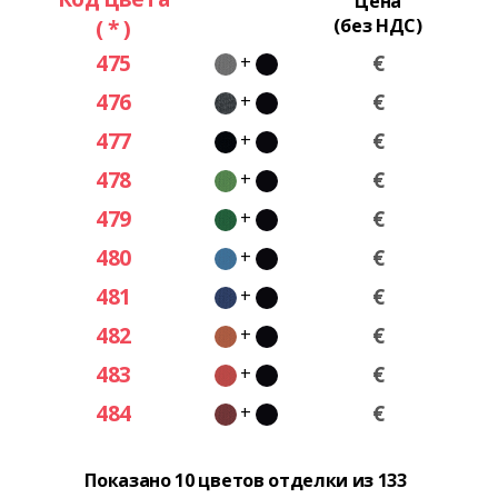
Цена
( * )
(без НДС)
475
€
+
476
€
+
477
€
+
478
€
+
479
€
+
480
€
+
481
€
+
482
€
+
483
€
+
484
€
+
Показано 10 цветов отделки из 133