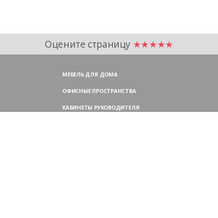
Оцените страницу
★★★★★
МЕБЕЛЬ ДЛЯ ДОМА
ОФИСНЫЕ ПРОСТРАНСТВА
КАБИНЕТЫ РУКОВОДИТЕЛЯ
ПЕРЕГОВОРНЫЕ СТОЛЫ
МЕБЕЛЬ ДЛЯ ПЕРСОНАЛА
ОФИСНЫЕ КРЕСЛА
ОФИСНЫЕ ДИВАНЫ
МЕБЕЛЬ ДЛЯ РЕСЕПШН
ОФИСНЫЕ ШКАФЫ