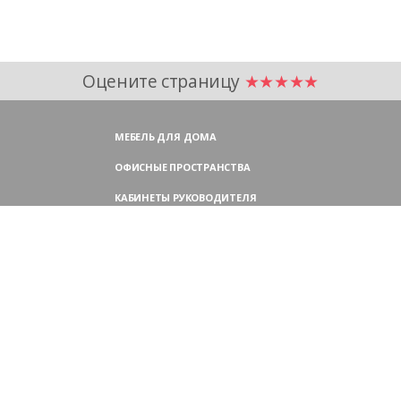
Оцените страницу
★★★★★
МЕБЕЛЬ ДЛЯ ДОМА
ОФИСНЫЕ ПРОСТРАНСТВА
КАБИНЕТЫ РУКОВОДИТЕЛЯ
ПЕРЕГОВОРНЫЕ СТОЛЫ
МЕБЕЛЬ ДЛЯ ПЕРСОНАЛА
ОФИСНЫЕ КРЕСЛА
ОФИСНЫЕ ДИВАНЫ
МЕБЕЛЬ ДЛЯ РЕСЕПШН
ОФИСНЫЕ ШКАФЫ