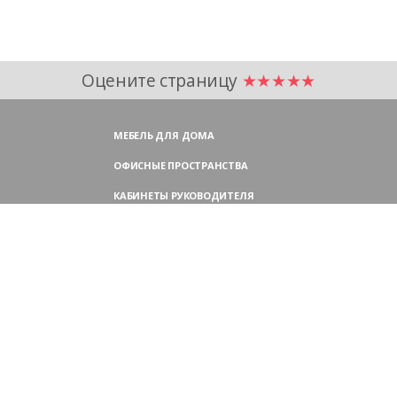
Оцените страницу
★★★★★
МЕБЕЛЬ ДЛЯ ДОМА
ОФИСНЫЕ ПРОСТРАНСТВА
КАБИНЕТЫ РУКОВОДИТЕЛЯ
ПЕРЕГОВОРНЫЕ СТОЛЫ
МЕБЕЛЬ ДЛЯ ПЕРСОНАЛА
ОФИСНЫЕ КРЕСЛА
ОФИСНЫЕ ДИВАНЫ
МЕБЕЛЬ ДЛЯ РЕСЕПШН
ОФИСНЫЕ ШКАФЫ