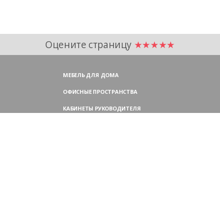
Оцените страницу
★★★★★
МЕБЕЛЬ ДЛЯ ДОМА
ОФИСНЫЕ ПРОСТРАНСТВА
КАБИНЕТЫ РУКОВОДИТЕЛЯ
ПЕРЕГОВОРНЫЕ СТОЛЫ
МЕБЕЛЬ ДЛЯ ПЕРСОНАЛА
ОФИСНЫЕ КРЕСЛА
ОФИСНЫЕ ДИВАНЫ
МЕБЕЛЬ ДЛЯ РЕСЕПШН
ОФИСНЫЕ ШКАФЫ