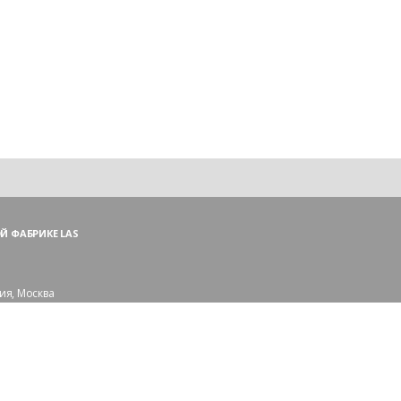
Й ФАБРИКЕ LAS
ия, Москва
ий пер., 3, стр. 1
 (ПН—ПТ),
и — (СБ, ВС)
сковской области:
рорайон Сходня