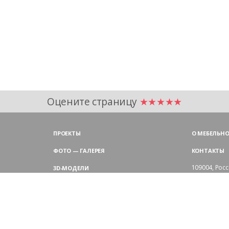
Оцените страницу
★★★★★
ПРОЕКТЫ
О МЕБЕЛЬНО
ФОТО — ГАЛЕРЕЯ
КОНТАКТЫ
109004,
Росс
3D-МОДЕЛИ
Аристарховск
9:00 — 18:30
ЦВЕТОВАЯ ГАММА LAS
выходные дн
Филиал в Мо
БЛОГ LAS MOBILI
Химки, мик
ДИЛЕРЫ LAS