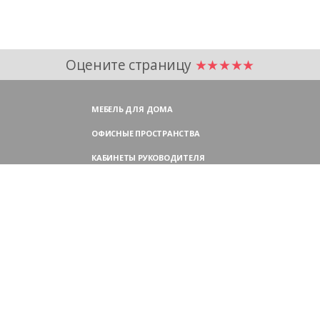
Оцените страницу
★★★★★
МЕБЕЛЬ ДЛЯ ДОМА
ОФИСНЫЕ ПРОСТРАНСТВА
КАБИНЕТЫ РУКОВОДИТЕЛЯ
ПЕРЕГОВОРНЫЕ СТОЛЫ
МЕБЕЛЬ ДЛЯ ПЕРСОНАЛА
ОФИСНЫЕ КРЕСЛА
ОФИСНЫЕ ДИВАНЫ
МЕБЕЛЬ ДЛЯ РЕСЕПШН
ОФИСНЫЕ ШКАФЫ