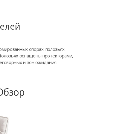
телей
ромированных опорах-полозьях.
Полозьях оснащены протекторами,
еговорных и зон ожидания.
Обзор