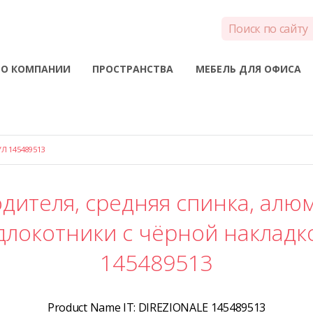
О КОМПАНИИ
ПРОСТРАНСТВА
МЕБЕЛЬ ДЛЯ ОФИСА
Л 145489513
дителя, средняя спинка, алю
локотники с чёрной накладко
145489513
Product Name IT:
DIREZIONALE 145489513