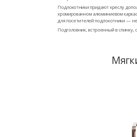
Подлокотники придают креслу допо
хромированном алюминиевом каркасе
для посетителей подлокотники — н
Подголовник, встроенный в спинку, 
Мягк