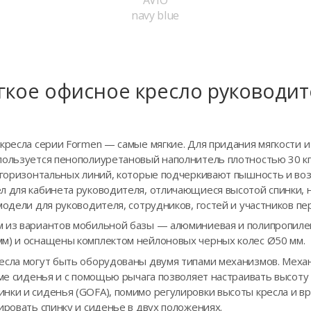
navy blue
гкое офисное кресло руководит
кресла серии Formen — самые мягкие. Для придания мягкости 
пользуется пенополиуретановый наполнитель плотностью 30 кг
е горизонтальных линий, которые подчеркивают пышность и во
л для кабинета руководителя, отличающиеся высотой спинки, 
модели для руководителя, сотрудников, гостей и участников пе
м из вариантов мобильной базы — алюминиевая и полипропиле
м) и оснащены комплектом нейлоновых черных колес Ø50 мм.
есла могут быть оборудованы двумя типами механизмов. Меха
аме сиденья и с помощью рычага позволяет настраивать высоту к
нки и сиденья (GOFA), помимо регулировки высоты кресла и вр
ировать спинку и сиденье в двух положениях.