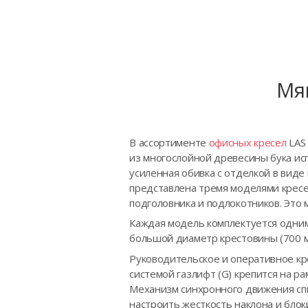
Мя
В ассортименте
офисных кресел
LAS 
из многослойной древесины бука ис
усиленная обивка с отделкой в вид
представлена тремя моделями кресе
подголовника и подлокотников. Это 
Каждая модель комплектуется одни
большой диаметр крестовины (700 м
Руководительское и оперативное кр
системой газлифт (G) крепится на р
Механизм синхронного движения спи
настроить жесткость наклона и блок