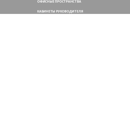
ОФИСНЫЕ ПРОСТРАНСТВА
КАБИНЕТЫ РУКОВОДИТЕЛЯ
ПЕРЕГОВОРНЫЕ СТОЛЫ
МЕБЕЛЬ ДЛЯ ПЕРСОНАЛА
ОФИСНЫЕ КРЕСЛА
ОФИСНЫЕ ДИВАНЫ
МЕБЕЛЬ ДЛЯ РЕСЕПШН
ОФИСНЫЕ ШКАФЫ
КОНТАКТЫ
109004,
Россия, Москва
Аристарховский пер., 3, стр. 1
9:00 — 18:30 (ПН—ПТ),
выходные дни — (СБ, ВС)
Филиал в Московской области:
Химки, микрорайон Сходня