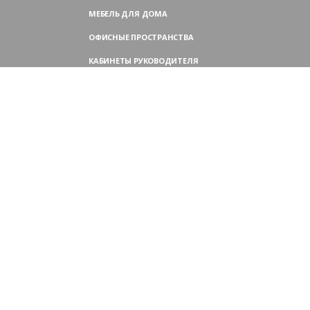
МЕБЕЛЬ ДЛЯ ДОМА
ОФИСНЫЕ ПРОСТРАНСТВА
КАБИНЕТЫ РУКОВОДИТЕЛЯ
ПЕРЕГОВОРНЫЕ СТОЛЫ
МЕБЕЛЬ ДЛЯ ПЕРСОНАЛА
ОФИСНЫЕ КРЕСЛА
ОФИСНЫЕ ДИВАНЫ
МЕБЕЛЬ ДЛЯ РЕСЕПШН
ОФИСНЫЕ ШКАФЫ
КОНТАКТЫ
109004,
Россия, Москва
Аристарховский пер., 3, стр. 1
9:00 — 18:30 (ПН—ПТ),
выходные дни — (СБ, ВС)