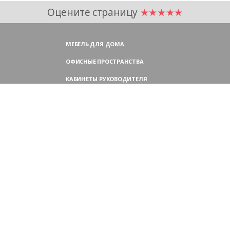
Оцените страницу
★★★★★
МЕБЕЛЬ ДЛЯ ДОМА
ОФИСНЫЕ ПРОСТРАНСТВА
КАБИНЕТЫ РУКОВОДИТЕЛЯ
ПЕРЕГОВОРНЫЕ СТОЛЫ
МЕБЕЛЬ ДЛЯ ПЕРСОНАЛА
ОФИСНЫЕ КРЕСЛА
ОФИСНЫЕ ДИВАНЫ
МЕБЕЛЬ ДЛЯ РЕСЕПШН
ОФИСНЫЕ ШКАФЫ
КОНТАКТЫ