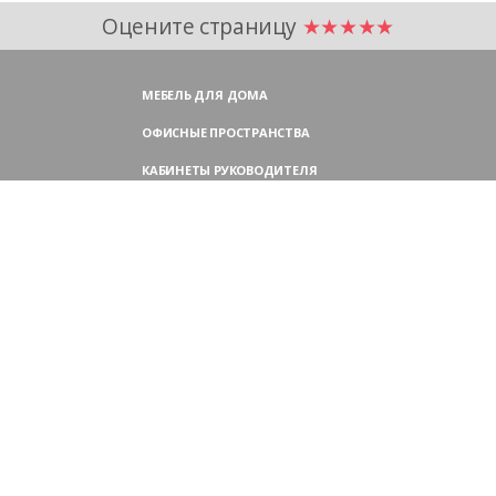
Оцените страницу
★★★★★
МЕБЕЛЬ ДЛЯ ДОМА
ОФИСНЫЕ ПРОСТРАНСТВА
КАБИНЕТЫ РУКОВОДИТЕЛЯ
ПЕРЕГОВОРНЫЕ СТОЛЫ
МЕБЕЛЬ ДЛЯ ПЕРСОНАЛА
ОФИСНЫЕ КРЕСЛА
ОФИСНЫЕ ДИВАНЫ
МЕБЕЛЬ ДЛЯ РЕСЕПШН
ОФИСНЫЕ ШКАФЫ
КОНТАКТЫ