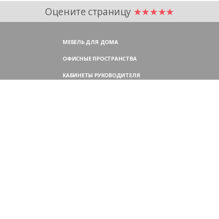
Оцените страницу
★★★★★
МЕБЕЛЬ ДЛЯ ДОМА
ОФИСНЫЕ ПРОСТРАНСТВА
КАБИНЕТЫ РУКОВОДИТЕЛЯ
ПЕРЕГОВОРНЫЕ СТОЛЫ
МЕБЕЛЬ ДЛЯ ПЕРСОНАЛА
ОФИСНЫЕ КРЕСЛА
ОФИСНЫЕ ДИВАНЫ
МЕБЕЛЬ ДЛЯ РЕСЕПШН
ОФИСНЫЕ ШКАФЫ
КОНТАКТЫ