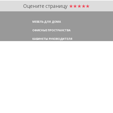
Оцените страницу
★★★★★
МЕБЕЛЬ ДЛЯ ДОМА
ОФИСНЫЕ ПРОСТРАНСТВА
КАБИНЕТЫ РУКОВОДИТЕЛЯ
ПЕРЕГОВОРНЫЕ СТОЛЫ
МЕБЕЛЬ ДЛЯ ПЕРСОНАЛА
ОФИСНЫЕ КРЕСЛА
ОФИСНЫЕ ДИВАНЫ
МЕБЕЛЬ ДЛЯ РЕСЕПШН
ОФИСНЫЕ ШКАФЫ
КОНТАКТЫ