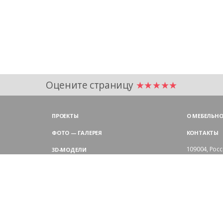
Оцените страницу
★★★★★
ПРОЕКТЫ
О МЕБЕЛЬНО
ФОТО — ГАЛЕРЕЯ
КОНТАКТЫ
109004,
Росс
3D-МОДЕЛИ
Аристарховск
9:00 — 18:30
ЦВЕТОВАЯ ГАММА LAS
выходные дн
Филиал в Мо
БЛОГ LAS MOBILI
Химки, мик
ДИЛЕРЫ LAS
+7 495 
ПОКУПАТЕЛЯМ