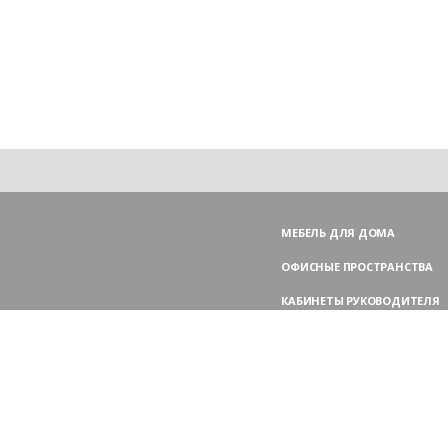
МЕБЕЛЬ ДЛЯ ДОМА
ОФИСНЫЕ ПРОСТРАНСТВА
КАБИНЕТЫ РУКОВОДИТЕЛЯ
ПЕРЕГОВОРНЫЕ СТОЛЫ
МЕБЕЛЬ ДЛЯ ПЕРСОНАЛА
ОФИСНЫЕ КРЕСЛА
ОФИСНЫЕ ДИВАНЫ