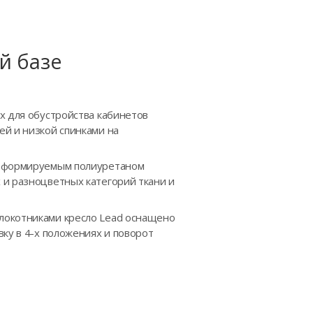
й базе
х для обустройства кабинетов
ей и низкой спинками на
едеформируемым полиуретаном
 и разноцветных категорий ткани и
локотниками кресло Lead оснащено
ку в 4-х положениях и поворот