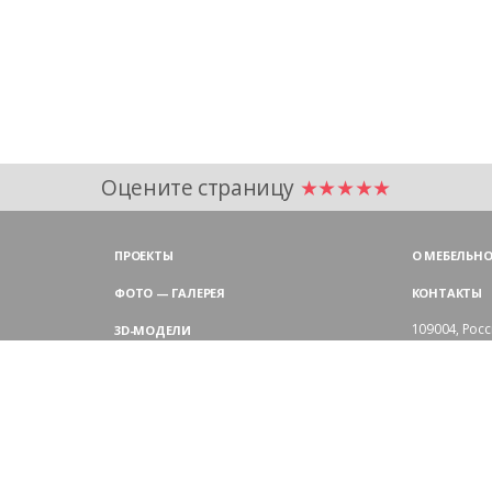
Оцените страницу
★★★★★
ПРОЕКТЫ
О МЕБЕЛЬНО
ФОТО — ГАЛЕРЕЯ
КОНТАКТЫ
109004,
Росс
3D-МОДЕЛИ
Аристарховск
9:00 — 18:30
ЦВЕТОВАЯ ГАММА LAS
выходные дн
Филиал в Мо
БЛОГ LAS MOBILI
Химки, мик
ДИЛЕРЫ LAS
+7 495 
ПОКУПАТЕЛЯМ