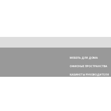
МЕБЕЛЬ ДЛЯ ДОМА
ОФИСНЫЕ ПРОСТРАНСТВА
КАБИНЕТЫ РУКОВОДИТЕЛЯ
ПЕРЕГОВОРНЫЕ СТОЛЫ
МЕБЕЛЬ ДЛЯ ПЕРСОНАЛА
ОФИСНЫЕ КРЕСЛА
ОФИСНЫЕ ДИВАНЫ