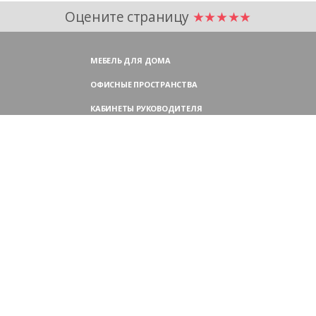
Оцените страницу
★★★★★
МЕБЕЛЬ ДЛЯ ДОМА
ОФИСНЫЕ ПРОСТРАНСТВА
КАБИНЕТЫ РУКОВОДИТЕЛЯ
ПЕРЕГОВОРНЫЕ СТОЛЫ
МЕБЕЛЬ ДЛЯ ПЕРСОНАЛА
ОФИСНЫЕ КРЕСЛА
ОФИСНЫЕ ДИВАНЫ
МЕБЕЛЬ ДЛЯ РЕСЕПШН
ОФИСНЫЕ ШКАФЫ
КОНТАКТЫ