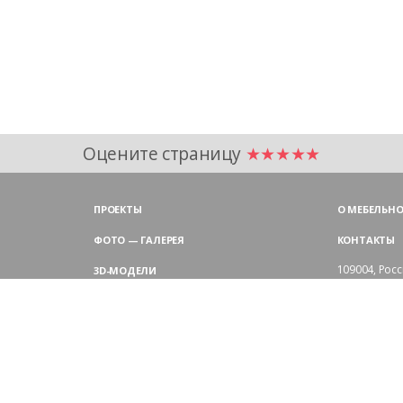
Оцените страницу
★★★★★
ПРОЕКТЫ
О МЕБЕЛЬНО
ФОТО — ГАЛЕРЕЯ
КОНТАКТЫ
109004,
Росс
3D-МОДЕЛИ
Аристарховск
9:00 — 18:30
ЦВЕТОВАЯ ГАММА LAS
выходные дн
Филиал в Мо
БЛОГ LAS MOBILI
Химки, мик
ДИЛЕРЫ LAS
+7 495 
ПОКУПАТЕЛЯМ