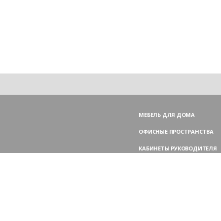
МЕБЕЛЬ ДЛЯ ДОМА
ОФИСНЫЕ ПРОСТРАНСТВА
КАБИНЕТЫ РУКОВОДИТЕЛЯ
ПЕРЕГОВОРНЫЕ СТОЛЫ
МЕБЕЛЬ ДЛЯ ПЕРСОНАЛА
ОФИСНЫЕ КРЕСЛА
ОФИСНЫЕ ДИВАНЫ