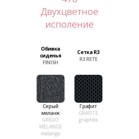
Двухцветное
исполение
Обивка
Сетка R3
сиденья
R3 RETE
FINISH
Серый
Графит
меланж
GRAFITE
GRIGIO
graphite
MELANGE
melange