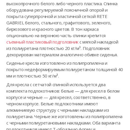
высокопрочного белого либо черного пластика. Спинка
оборудована регулируемой поясничной опорой и
покрыта суперпрочной и эластичной сеткой RETE
GABRIEL белого, стального, графитового, зеленого,
бирюзового и красного цветов. В тон каркаса
опционально на верхнюю часть спинки крепится
съемный пластиковый подголовник
с мягкой накладкой
из полиуретана плотностью 20 кг/м³. Подголовник
декорирован материалом аналогично обивке сиденья.
Сиденье кресла изготовлено из полипропилена и
покрыто недеформируемым полиуретаном толщиной 40
мм и плотностью 50 кг/м³.
Для кресла с сетчатой спинкой используется два
комплекта подлокотников: белые — для кресел в белом
корпусе и черные — для кресел, соответственно, в
черном корпусе. Белые подлокотники имеют
алюминиевую структуру с черными накладками из
полиуретана. Черные же изготовлены из полипропилена
с черными полиуретановыми накладками. Оба варианта
подлокотников имеют Т-образную форму и