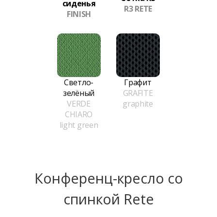
сиденья
R3 RETE
FINISH
Светло-
Графит
зелёный
GRAFITE
VERDE
graphite
CHIARO
light green
Конференц-кресло сo
спинкой Rete