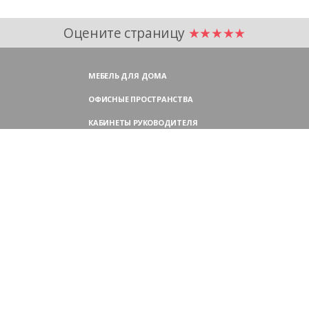
Оцените страницу
★★★★★
МЕБЕЛЬ ДЛЯ ДОМА
ОФИСНЫЕ ПРОСТРАНСТВА
КАБИНЕТЫ РУКОВОДИТЕЛЯ
ПЕРЕГОВОРНЫЕ СТОЛЫ
МЕБЕЛЬ ДЛЯ ПЕРСОНАЛА
ОФИСНЫЕ КРЕСЛА
ОФИСНЫЕ ДИВАНЫ
МЕБЕЛЬ ДЛЯ РЕСЕПШН
ОФИСНЫЕ ШКАФЫ
КОНТАКТЫ