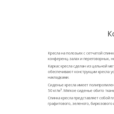
К
Кресла на полозьях с сетчатой спин
конференц-залах и переговорных, н
Каркас кресла сделан из цельной ме
обеспечивают конструкции кресла у
накладками.
Сиденье кресла имеет полипропилен
50 кг/м³. Мягкое сиденье обито тка
Спинка кресла представляет собой п
графитового, зеленого, бирюзового 