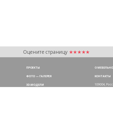
Оцените страницу
★★★★★
ПРОЕКТЫ
О МЕБЕЛЬНО
ФОТО — ГАЛЕРЕЯ
КОНТАКТЫ
109004,
Росс
3D-МОДЕЛИ
Аристарховск
9:00 — 18:30
ЦВЕТОВАЯ ГАММА LAS
выходные дн
Филиал в Мо
БЛОГ LAS MOBILI
Химки, мик
ДИЛЕРЫ LAS