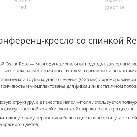
ROSSO
GRAFITE
red
graphite
онференц-кресло сo спинкой Re
кой Oscar Rete — многофункциональны: подходят для организа
о также для размещения посетителей в приемных и зонах ожид
таллической трубы круглого сечения (Ø25 мм) с хромированно
стойчивость и укомплектованы для фиксации в статичном пол
овую структуру, а в качестве наполнителя используется полиу
нью, искусственной кожей и экокожей широкого спектра цветов.
ластиковую раму черного или белого цвета и перетянута сеткой
и красного цветов.