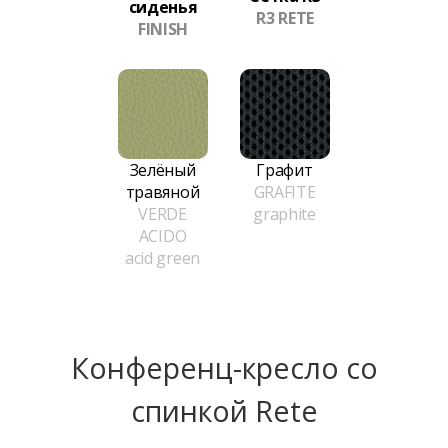
сиденья
R3 RETE
FINISH
Зелёный
Графит
травяной
GRAFITE
VERDE
graphite
ACIDO
acid green
Конференц-кресло сo
спинкой Rete