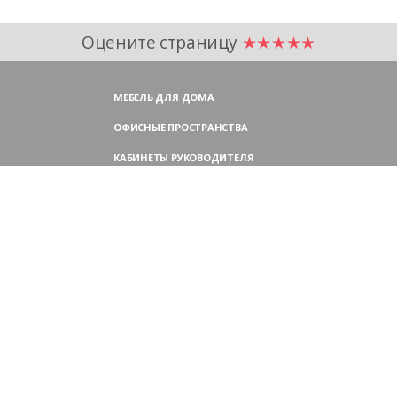
Оцените страницу
★★★★★
МЕБЕЛЬ ДЛЯ ДОМА
ОФИСНЫЕ ПРОСТРАНСТВА
КАБИНЕТЫ РУКОВОДИТЕЛЯ
ПЕРЕГОВОРНЫЕ СТОЛЫ
МЕБЕЛЬ ДЛЯ ПЕРСОНАЛА
ОФИСНЫЕ КРЕСЛА
ОФИСНЫЕ ДИВАНЫ
МЕБЕЛЬ ДЛЯ РЕСЕПШН
ОФИСНЫЕ ШКАФЫ
КОНТАКТЫ